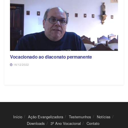
Vocacionado ao diaconato permanente
16/12/2022
Início
Ação Evangelizadora
Testemunhos
Notícias
Downloads
3º Ano Vocacional
Contato