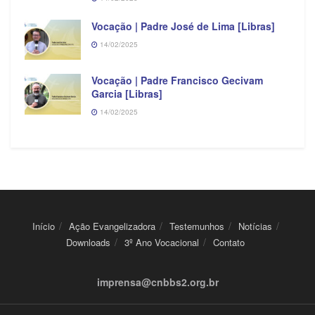
Vocação | Padre José de Lima [Libras]
14/02/2025
Vocação | Padre Francisco Gecivam
Garcia [Libras]
14/02/2025
Início
Ação Evangelizadora
Testemunhos
Notícias
Downloads
3º Ano Vocacional
Contato
imprensa@cnbbs2.org.br