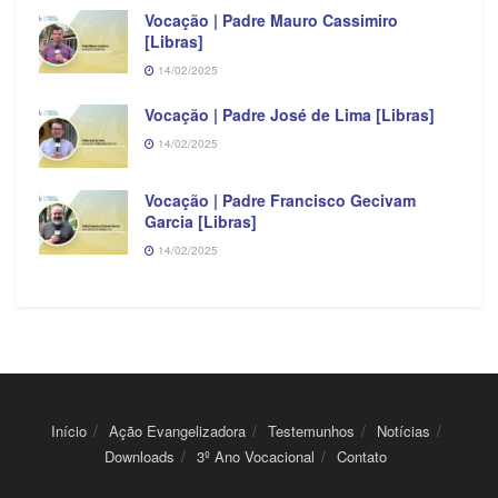
Vocação | Padre Mauro Cassimiro
[Libras]
14/02/2025
Vocação | Padre José de Lima [Libras]
14/02/2025
Vocação | Padre Francisco Gecivam
Garcia [Libras]
14/02/2025
Início
Ação Evangelizadora
Testemunhos
Notícias
Downloads
3º Ano Vocacional
Contato