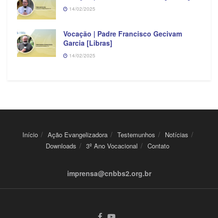
14/02/2025
Vocação | Padre Francisco Gecivam
Garcia [Libras]
14/02/2025
Início
Ação Evangelizadora
Testemunhos
Notícias
Downloads
3º Ano Vocacional
Contato
imprensa@cnbbs2.org.br