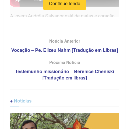
Continue lendo
A jovem Andréia Salvador está de malas e coração
prontos para partir em missão para a Guiné-Bissau,
na África. Ela conta como Deus a chamou para a
missão!
Notícia Anterior
Vocação – Pe. Elizeu Nahm [Tradução em Libras]
Próxima Notícia
Testemunho missionário – Berenice Cheniski
[Tradução em libras]
+
Notícias