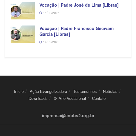
Vocação | Padre José de Lima [Libras]
14/02/2025
Vocação | Padre Francisco Gecivam
Garcia [Libras]
14/02/2025
Início
Ação Evangelizadora
Testemunhos
Notícias
Downloads
3º Ano Vocacional
Contato
imprensa@cnbbs2.org.br