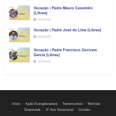
Vocação | Padre Mauro Cassimiro
[Libras]
14/02/2025
Vocação | Padre José de Lima [Libras]
14/02/2025
Vocação | Padre Francisco Gecivam
Garcia [Libras]
14/02/2025
Início
Ação Evangelizadora
Testemunhos
Notícias
Downloads
3º Ano Vocacional
Contato