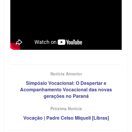
Notícia Anterior
Simpósio Vocacional: O Despertar e
Acompanhamento Vocacional das novas
gerações no Paraná
Próxima Notícia
Vocação | Padre Celso Miqueli [Libras]