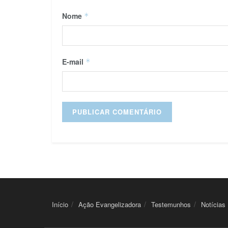
Nome
*
E-mail
*
Início
Ação Evangelizadora
Testemunhos
Notícias