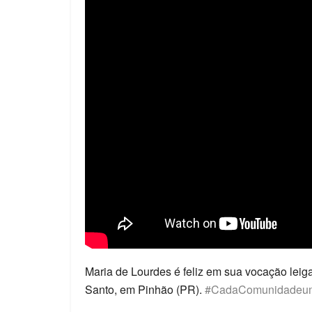
Maria de Lourdes é feliz em sua vocação leig
Santo, em Pinhão (PR).
#CadaComunidadeu