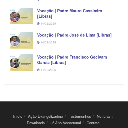
Vocação | Padre Mauro Cassimiro
[Libras]
14/02/2025
Vocação | Padre José de Lima [Libras]
14/02/2025
Vocação | Padre Francisco Gecivam
Garcia [Libras]
14/02/2025
Início
Ação Evangelizadora
Testemunhos
Notícias
Downloads
3º Ano Vocacional
Contato