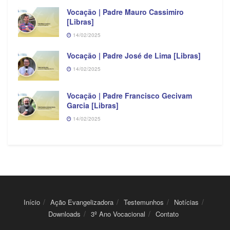
Vocação | Padre Mauro Cassimiro
[Libras]
14/02/2025
Vocação | Padre José de Lima [Libras]
14/02/2025
Vocação | Padre Francisco Gecivam
Garcia [Libras]
14/02/2025
Início
Ação Evangelizadora
Testemunhos
Notícias
Downloads
3º Ano Vocacional
Contato