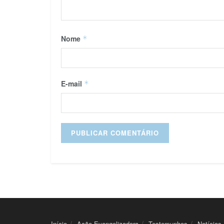
Nome
*
E-mail
*
Início
Ação Evangelizadora
Testemunhos
Notícias