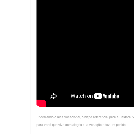
Encerrando o mês vocacional, o bispo referencial para a Pastora
para você que vive com alegria sua vocação e fez um pedido.