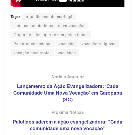
Tags:
arquidiocese de maringá
cada comunidade uma nova vocação
Grupo de mães que rezam pelos filhos
Pastoral Vocacional
vocação
vocação religiosa
vocação sacerdotal
vocações
Notícia Anterior
Lançamento da Ação Evangelizadora: ‘Cada
Comunidade Uma Nova Vocação’ em Garopaba
(SC)
Próxima Notícia
Palotinos aderem a ação evangelizadora: “Cada
comunidade uma nova vocação”