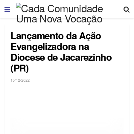
Lançamento da Ação
Evangelizadora na
Diocese de Jacarezinho
(PR)
15/12/2022
No Segundo Domingo da Páscoa, 08 de abril 2018,
data em que a Igreja celebra a festa da Divina
Misericórdia, Dom Antonio Braz Benevente, bispo da
diocese de Jacarezinho (PR), presidiu a missa na
Catedral Imaculada Conceição, em Jacarezinho (PR),
para o lançamento oficial da Ação Evangelizadora: