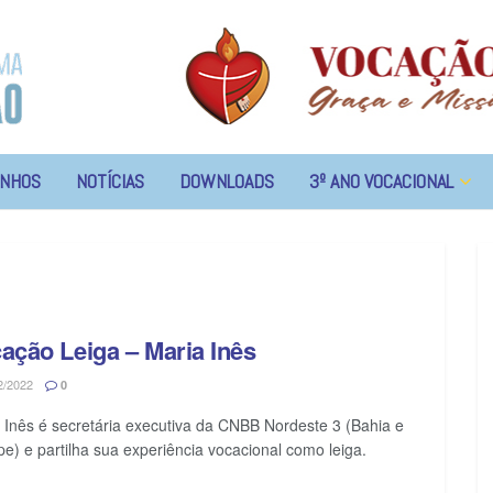
NHOS
NOTÍCIAS
DOWNLOADS
3º ANO VOCACIONAL
ação Leiga – Maria Inês
2/2022
0
 Inês é secretária executiva da CNBB Nordeste 3 (Bahia e
pe) e partilha sua experiência vocacional como leiga.